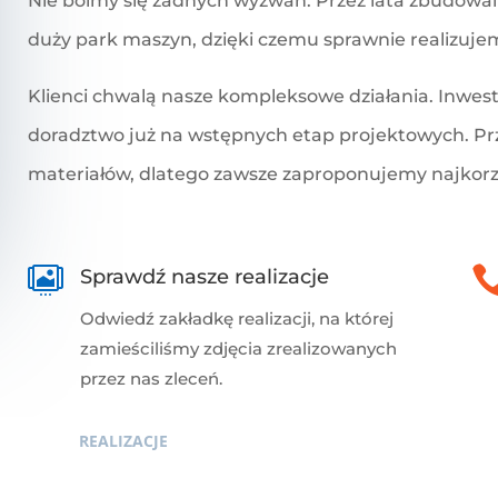
Nie boimy się żadnych wyzwań. Przez lata zbudowali
duży park maszyn, dzięki czemu sprawnie realizuj
Klienci chwalą nasze kompleksowe działania. Inwest
doradztwo już na wstępnych etap projektowych. Prz
materiałów, dlatego zawsze zaproponujemy najkor

Sprawdź nasze realizacje
Odwiedź zakładkę realizacji, na której
zamieściliśmy zdjęcia zrealizowanych
przez nas zleceń.
REALIZACJE