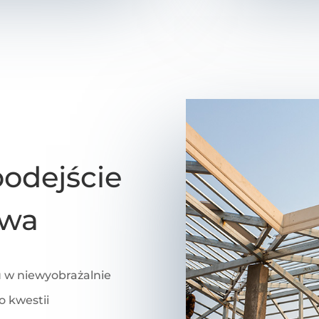
odejście
twa
u w niewyobrażalnie
o kwestii