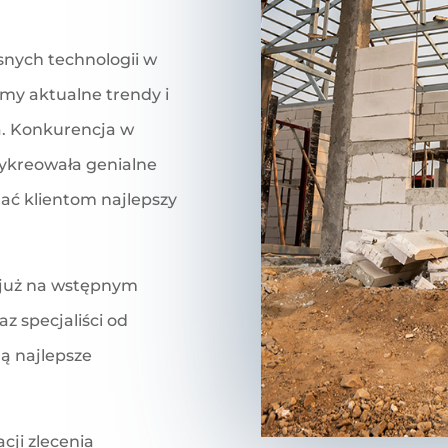
snych technologii w
my aktualne trendy i
. Konkurencja w
ykreowała genialne
dać klientom najlepszy
 już na wstępnym
az specjaliści od
ą najlepsze
cji zlecenia